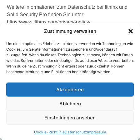
Weitere Informationen zum Datenschutz bei Itthinx und
Solid Security Pro finden Sie unter:
https://www.itthinx.com/privacy-policy/
.
Zustimmung verwalten
Statify
Um dir ein optimales Erlebnis zu bieten, verwenden wir Technologien wie
Unsere Website nutzt das datenschutzfreundliche
Cookies, um Geräteinformationen zu speichern und/oder darauf
Statistik-Plugin „Statify“. Statify ermöglicht uns eine
zuzugreifen. Wenn du diesen Technologien zustimmst, können wir Daten
wie das Surfverhalten oder eindeutige IDs auf dieser Website verarbeiten.
einfache Analyse der Besucherzahlen auf unserer
Wenn du deine Zustimmung nicht erteilst oder zurückziehst, können
Website, ohne dabei personenbezogene Daten zu
bestimmte Merkmale und Funktionen beeinträchtigt werden.
erheben oder zu speichern.
Verarbeitung personenbezogener Daten durch
Akzeptieren
Statify
Ablehnen
Statify verzichtet vollständig auf die Erhebung von
personenbezogenen Daten, wie zum Beispiel IP-
Einstellungen ansehen
Adressen oder Browser-Fingerprints. Es werden
BUCHEN
lediglich anonymisierte, zusammengefasste Statistiken
Cookie-Richtlinie
Datenschutz
Impressum
über Seitenaufrufe erstellt. Dies erlaubt es uns, die