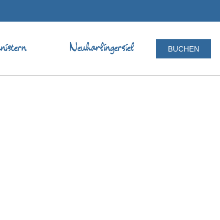
istern
Neuharlingersiel
BUCHEN