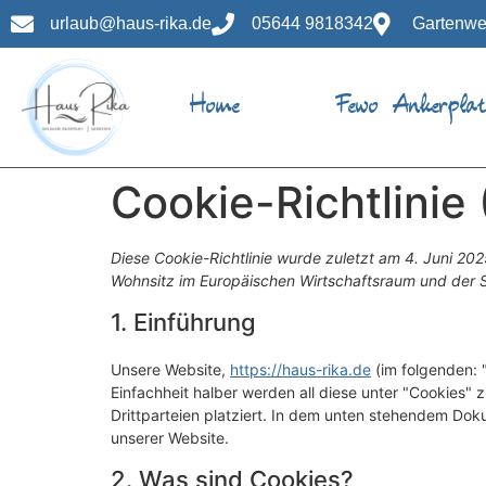
urlaub@haus-rika.de
05644 9818342
Gartenweg
Home
Fewo Ankerpla
Cookie-Richtlinie
Diese Cookie-Richtlinie wurde zuletzt am 4. Juni 202
Wohnsitz im Europäischen Wirtschaftsraum und der 
1. Einführung
Unsere Website,
https://haus-rika.de
(im folgenden: 
Einfachheit halber werden all diese unter "Cookie
Drittparteien platziert. In dem unten stehendem Do
unserer Website.
2. Was sind Cookies?